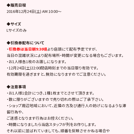
◆販売日程
2016年12月24日(土) AM 10:00～
◆サイズ
Lサイズのみ
◆引換券配布について
・
引換券は当日朝9:30頃
より店頭にて配布予定ですが、
当日の混雑状況により配布場所・時間が変更になる場合もございます。
・お1人様各1枚のお渡しになります。
・12月24日(土)22:00閉店時刻までの当日限り有効です。
有効期限を過ぎますと、無効になりますのでご注意ください。
◆注意事項
・お1人様1会計につき､1種1枚までとさせて頂きます。
・数に限りがございますので売り切れの際はご了承下さい。
・ショップ周辺地域において､近隣の方及び通行人の妨げになるような滞
留行為や、
ご迷惑となります行為はお控えください。
・時間になりましたら当店スタッフが列をお作りします。
それ以前に並ばれていましても、順番を反映させかねる場合や