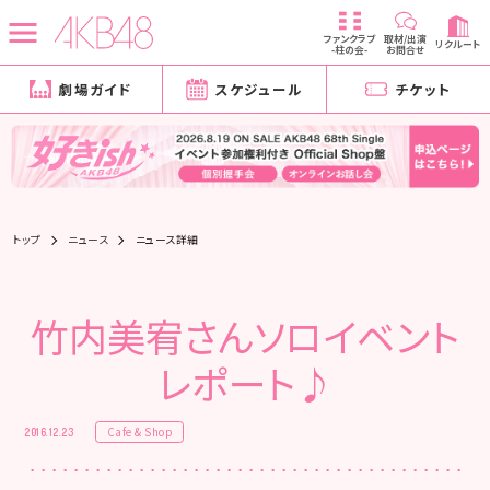
ファンクラブ
取材/出演
リクルート
-柱の会-
お問合せ
劇場ガイド
スケジュール
チケット
トップ
ニュース
ニュース詳細
竹内美宥さんソロイベント
レポート♪
Cafe & Shop
2016.12.23