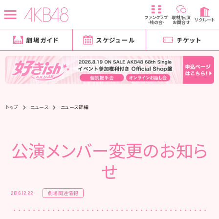
ファンクラブ
取材/出演
リクルート
-柱の会-
お問合せ
劇場ガイド
スケジュール
チケット
トップ
ニュース
ニュース詳細
公演メンバー変更のお知ら
せ
劇場関連情報
2016.12.22