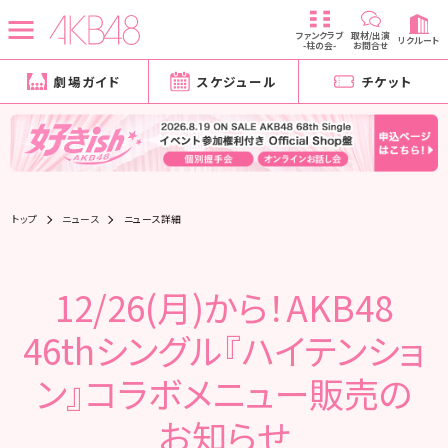
ファンクラブ
取材/出演
リクルート
-柱の会-
お問合せ
劇場ガイド
スケジュール
チケット
トップ
ニュース
ニュース詳細
12/26(月)から！AKB48
46thシングル『ハイテンショ
ン』コラボメニュー販売の
お知らせ