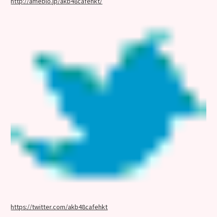
http://ameblo.jp/akb48cafehkt/
https://twitter.com/akb48cafehkt