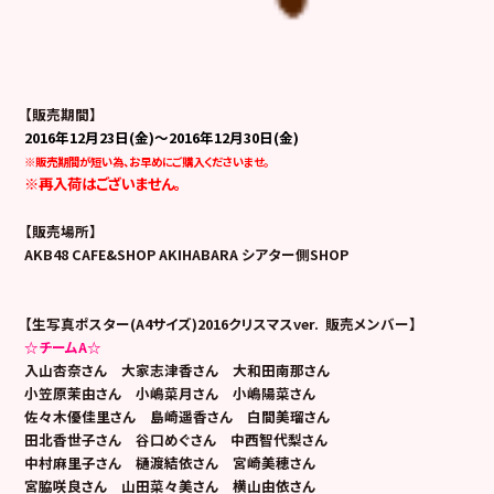
【販売期間】
2016年12月23日(金)～2016年12月30日(金)
※販売期間が短い為、お早めにご購入くださいませ。
※再入荷はございません。
【販売場所】
AKB48 CAFE&SHOP AKIHABARA シアター側SHOP
【生写真ポスター(A4サイズ)2016クリスマスver. 販売メンバー】
☆チームA☆
入山杏奈さん 大家志津香さん 大和田南那さん
小笠原茉由さん 小嶋菜月さん 小嶋陽菜さん
佐々木優佳里さん 島崎遥香さん 白間美瑠さん
田北香世子さん 谷口めぐさん 中西智代梨さん
中村麻里子さん 樋渡結依さん 宮崎美穂さん
宮脇咲良さん 山田菜々美さん 横山由依さん