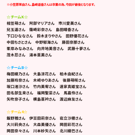
※小笠原茉由さん、島崎遥香さんは卒業の為、今回が最後となります。
☆チームK☆
相笠萌さん 阿部マリアさん 市川愛美さん
兒玉遥さん 篠崎彩奈さん 島田晴香さん
下口ひななさん 鈴木まりやさん 田野優花さん
中田ちさとさん 中野郁海さん 藤田奈那さん
峯岸みなみさん 向井地美音さん 武藤十夢さん
茂木忍さん 湯本亜美さん
☆チームB☆
梅田綾乃さん 大島涼花さん 柏木由紀さん
加藤玲奈さん 木﨑ゆりあさん 後藤萌咲さん
坂口渚沙さん 竹内美宥さん 達家真姫宝さん
田名部生来さん 福岡聖菜さん 馬嘉伶さん
矢吹奈子さん 横島亜衿さん 渡辺麻友さん
☆チーム4☆
飯野雅さん 伊豆田莉奈さん 岩立沙穂さん
大川莉央さん 大森美優さん 岡田彩花さん
岡田奈々さん 川本紗矢さん 北川綾巴さん