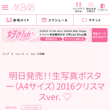
ファンクラブ
取材/出演
リクルート
-柱の会-
お問合せ
劇場ガイド
スケジュール
チケット
トップ
ニュース
ニュース詳細
明日発売！！生写真ポスタ
ー（A4サイズ）2016クリスマ
スver. ♡
Cafe & Shop
2016.12.22