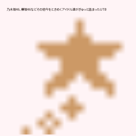
乃木坂46、欅坂46などその他今をときめくアイドル達がぎゅっと詰まったUTB