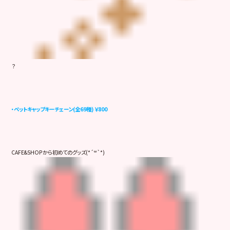
？
・ペットキャップキーチェーン(全69種) ￥800
CAFE&SHOPから初めてのグッズ(*´꒳`*)