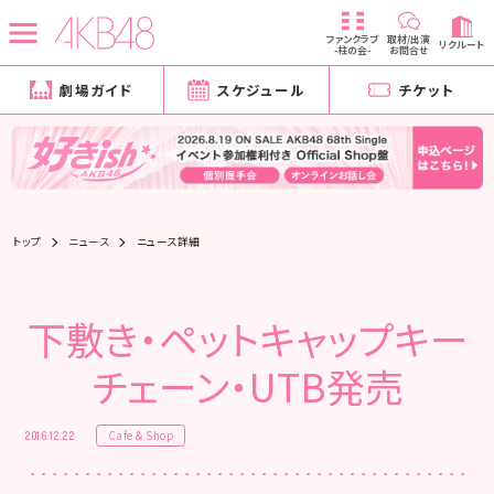
ファンクラブ
取材/出演
リクルート
-柱の会-
お問合せ
劇場ガイド
スケジュール
チケット
トップ
ニュース
ニュース詳細
下敷き・ペットキャップキー
チェーン・UTB発売
Cafe & Shop
2016.12.22