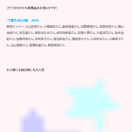
さて！SHOPから新商品のお知らせです！
・下敷き(全21種) ￥550
販売メンバー：入山杏奈さん、小嶋陽菜さん、島崎遥香さん、
白間美瑠さん、宮脇咲良さん、横山
由依さん、
兒玉遥さん、峯岸みなみさん、向井地美音さん、
武藤十夢さん、大島涼花さん、柏木由
紀さん、
加藤玲奈さん、矢吹奈子さん、渡辺麻友さん、
岡田奈々さん、川本紗矢さん、小嶋真子さ
ん、
込山榛香さん、高橋朱里さん、朝長美桜さん
お土産にも自分用にも大人気