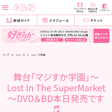
ファンクラブ
取材/出演
リクルート
-柱の会-
お問合せ
劇場ガイド
スケジュール
チケット
トップ
ニュース
ニュース詳細
舞台「マジすか学園」～
Lost In The SuperMarket
～DVD＆BD本日発売です
♬