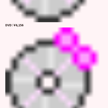
DVD：￥6,156