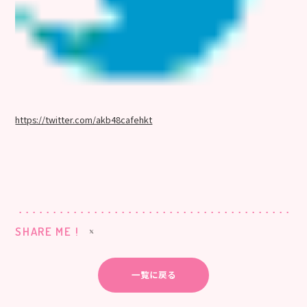
https://twitter.com/akb48cafehkt
SHARE ME !
一覧に戻る