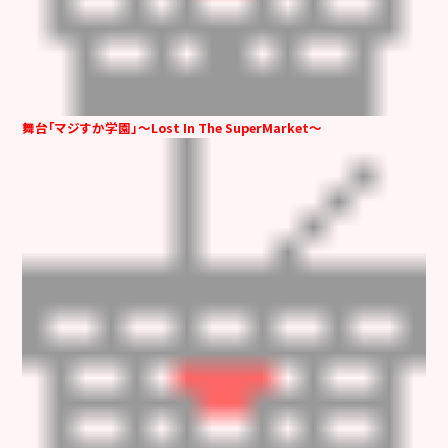
舞台「マジすか学園」～Lost In The SuperMarket～