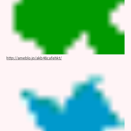
http://ameblo.jp/akb48cafehkt/