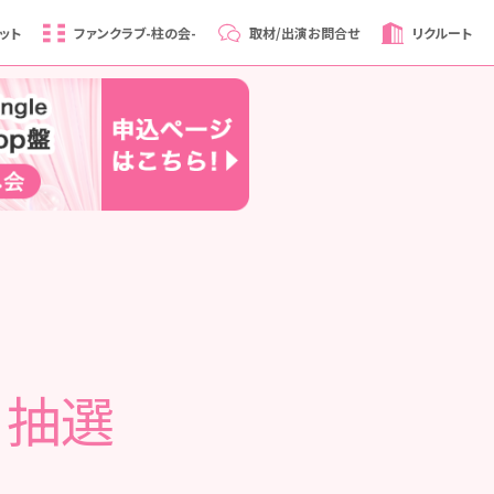
ット
ファンクラブ
-柱の会-
取材/出演
お問合せ
リクルート
日抽選