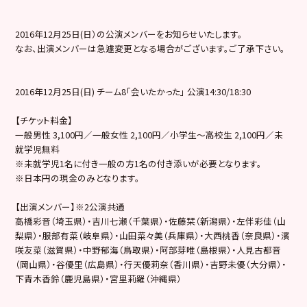
2016年12月25日(日）の公演メンバーをお知らせいたします。
なお、出演メンバーは急遽変更となる場合がございます。ご了承下さい。
2016年12月25日(日) チーム8「会いたかった」 公演14:30/18:30
【チケット料金】
一般男性 3,100円／一般女性 2,100円／小学生～高校生 2,100円／未
就学児無料
※未就学児1名に付き一般の方1名の付き添いが必要となります。
※日本円の現金のみとなります。
【出演メンバー】※2公演共通
高橋彩音（埼玉県）・吉川七瀬（千葉県）・佐藤栞（新潟県）・左伴彩佳（山
梨県）・服部有菜（岐阜県）・山田菜々美（兵庫県）・大西桃香（奈良県）・濱
咲友菜（滋賀県）・中野郁海（鳥取県）・阿部芽唯（島根県）・人見古都音
（岡山県）・谷優里（広島県）・行天優莉奈（香川県）・吉野未優（大分県）・
下青木香鈴（鹿児島県）・宮里莉羅（沖縄県）