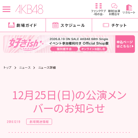
ファンクラブ
取材/出演
リクルート
-柱の会-
お問合せ
劇場ガイド
スケジュール
チケット
トップ
ニュース
ニュース詳細
12月25日(日)の公演メン
バーのお知らせ
劇場関連情報
2016.12.19