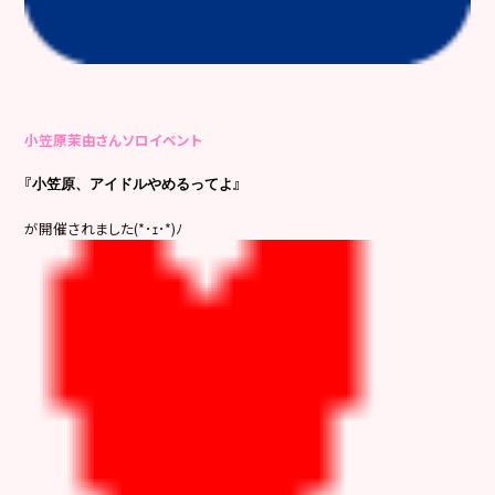
小笠原茉由さん
ソロイベント
『
』
小笠原、アイドルやめるってよ
が開催されました(*･ｪ･*)ﾉ