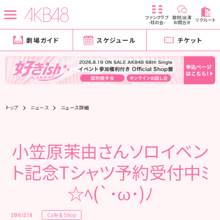
ファンクラブ
取材/出演
リクルート
-柱の会-
お問合せ
劇場ガイド
スケジュール
チケット
トップ
ニュース
ニュース詳細
小笠原茉由さんソロイベン
ト記念Tシャツ予約受付中ﾐ
☆ﾍ(`･ω･)ﾉ
Cafe & Shop
2016.12.19