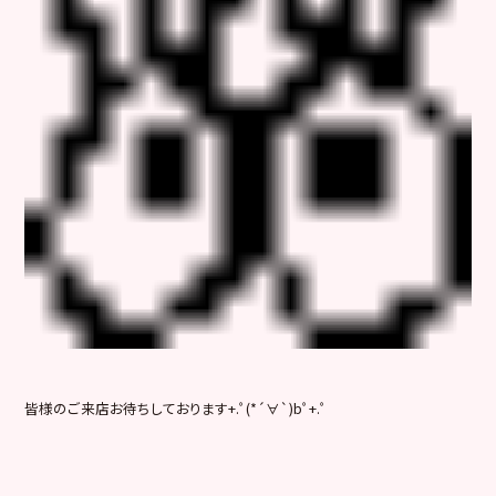
皆様のご来店お待ちしております+.ﾟ(*´∀`)bﾟ+.ﾟ