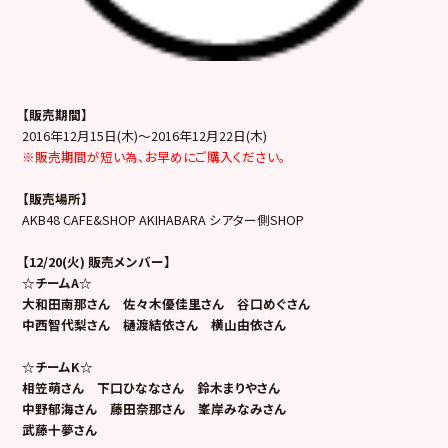
【販売期間】
2016年12月15日(木)～2016年12月22日(木)
※販売期間が短い為、お早めにご購入ください。
【販売場所】
AKB48 CAFE&SHOP AKIHABARA シアター側SHOP
【12/20(火) 販売メンバー】
☆チームA☆
大和田南那さん 佐々木優佳里さん 谷口めぐさん
中西智代梨さん 樋渡結依さん
横山由依さん
☆チームK☆
相笠萌さん 下口ひななさん 鈴木まりやさん
中野郁海さん 藤田奈那さん 峯岸みなみさん
武藤十夢さん