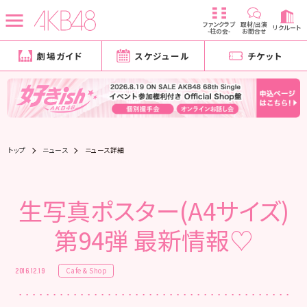
ファンクラブ
取材/出演
リクルート
-柱の会-
お問合せ
劇場ガイド
スケジュール
チケット
トップ
ニュース
ニュース詳細
生写真ポスター(A4サイズ)
第94弾 最新情報♡
Cafe & Shop
2016.12.19