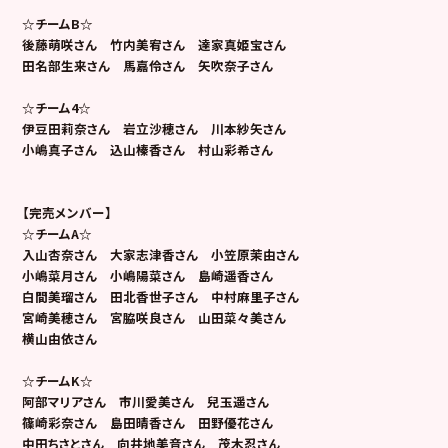
☆チームB☆
後藤萌咲さん 竹内美宥さん 達家真姫宝さん
田名部生来さん 馬嘉伶さん 矢吹奈子さん
☆チーム4☆
伊豆田莉奈さん 岩立沙穂さん 川本紗矢さん
小嶋真子さん 込山榛香さん 村山彩希さん
【完売メンバー】
☆チームA☆
入山杏奈さん 大家志津香さん 小笠原茉由さん
小嶋菜月さん 小嶋陽菜さん 島崎遥香さん
白間美瑠さん 田北香世子さん 中村麻里子さん
宮崎美穂さん
宮脇咲良さん 山田菜々美さん
横山由依さん
☆チームK☆
阿部マリアさん 市川愛美さん 兒玉遥さん
篠崎彩奈さん 島田晴香さん 田野優花さん
中田ちさとさん 向井地美音さん 茂木忍さん