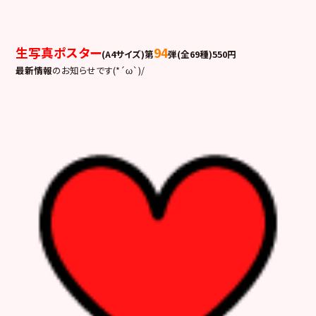
生写真ポスター
94
(A4サイズ)第
弾(全69種)550円
最新情報
のお知らせです(*´ω`)/