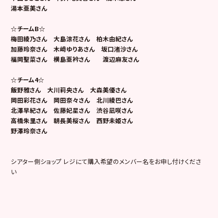
湯本亜美さん
☆チームB☆
梅田綾乃さん 大島涼花さん 柏木由紀さん
加藤玲奈さん 木﨑ゆりあさん 坂口渚沙さん
福岡聖菜さん 横島亜衿さん 渡辺麻友さん
☆チーム4☆
飯野雅さん 大川莉央さん 大森美優さん
岡田彩花さん 岡田奈々さん 北川綾巴さん
北澤早紀さん 佐藤妃星さん 渋谷凪咲さん
高橋朱里さん 朝長美桜さん 西野未姫さん
野澤玲奈さん
シアター側ショップ レジにて購入希望のメンバー名をお申し付けくださ
い