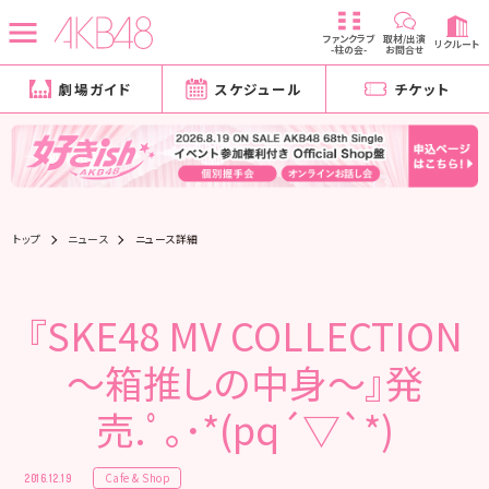
ファンクラブ
取材/出演
リクルート
-柱の会-
お問合せ
劇場ガイド
スケジュール
チケット
トップ
ニュース
ニュース詳細
『SKE48 MV COLLECTION
～箱推しの中身～』発
売.ﾟ｡･*(pq´▽`*)
Cafe & Shop
2016.12.19