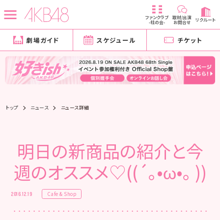
ファンクラブ
取材/出演
リクルート
-柱の会-
お問合せ
劇場ガイド
スケジュール
チケット
トップ
ニュース
ニュース詳細
明日の新商品の紹介と今
週のオススメ♡((´｡•ω•｡ ))
Cafe & Shop
2016.12.19