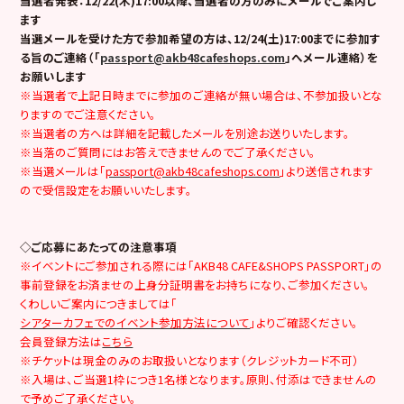
当選者発表：12/22(木)17:00以降、当選者の方のみにメールでご案内し
ます
当選メールを受けた方で参加希望の方は、12/24(土)17:00までに参加す
る旨のご連絡（「
passport@akb48cafeshops.com
」へメール連絡）を
お願いします
※当選者で上記日時までに参加のご連絡が無い場合は、不参加扱いとな
りますのでご注意ください。
※当選者の方へは詳細を記載したメールを別途お送りいたします。
※当落のご質問にはお答えできませんのでご了承ください。
※当選メールは「
passport@akb48cafeshops.com
」より送信されます
ので受信設定をお願いいたします。
◇ご応募にあたっての注意事項
※イベントにご参加される際には「AKB48 CAFE&SHOPS PASSPORT」の
事前登録をお済ませの上身分証明書をお持ちになり、ご参加ください。
くわしいご案内につきましては「
シアターカフェでのイベント参加方法について
」よりご確認ください。
会員登録方法は
こちら
※チケットは現金のみのお取扱いとなります（クレジットカード不可）
※入場は、ご当選1枠につき1名様となります。原則、付添はできませんの
で予めご了承ください。