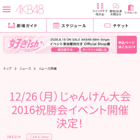
ファンクラブ
取材/出演
リクルート
-柱の会-
お問合せ
劇場ガイド
スケジュール
チケット
トップ
ニュース
ニュース詳細
12/26（月）じゃんけん大会
2016祝勝会イベント開催
決定！
Cafe & Shop
2016.12.19