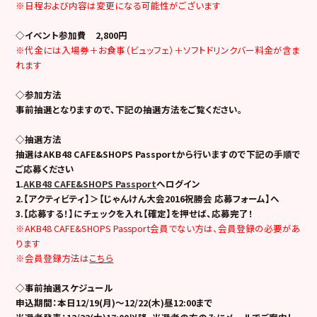
※日程および内容は変更になる可能性がございます
◇イベント参加費 2,800円
※代金には入場券＋お食事（ビュッフェ）＋ソフトドリンクバー料金が含ま
れます
◇参加方法
事前抽選となりますので、下記の抽選方法をご覧ください。
◇抽選方法
抽選はAKB48 CAFE&SHOPS Passportから行いますので下記の手順で
ご応募ください
1.
AKB48 CAFE&SHOPS Passport
へログイン
2.【アクティビティ】＞【じゃんけん大会2016祝勝会 応募フォーム】へ
3.【応募する！】にチェックを入れ【確定】を押せば、応募完了！
※AKB48 CAFE&SHOPS Passport会員でない方は、会員登録の必要があ
ります
※会員登録方法は
こちら
◇事前抽選スケジュール
申込期間：本日12/19(月)～12/22(木)昼12:00まで