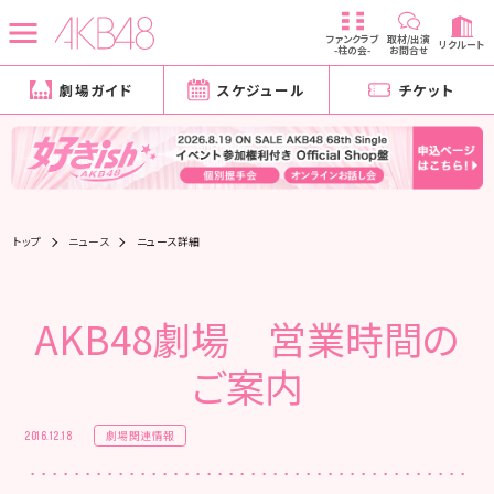
ファンクラブ
取材/出演
リクルート
-柱の会-
お問合せ
劇場ガイド
スケジュール
チケット
トップ
ニュース
ニュース詳細
AKB48劇場 営業時間の
ご案内
劇場関連情報
2016.12.18