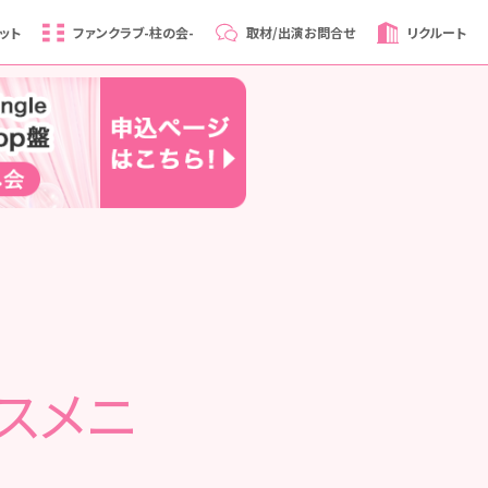
ット
ファンクラブ
-柱の会-
取材/出演
お問合せ
リクルート
スメニ