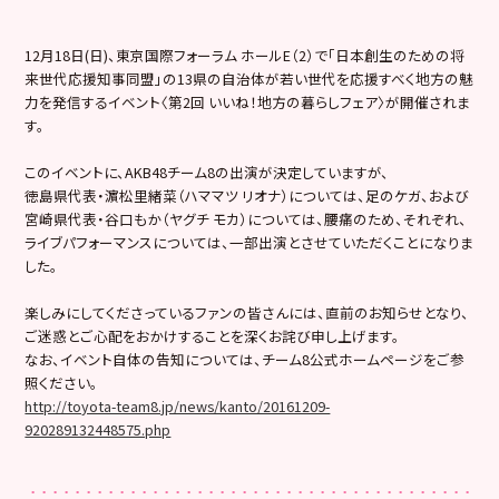
12月18日(日)、東京国際フォーラム ホールE（2）で「日本創生のための将
来世代応援知事同盟」の13県の自治体が若い世代を応援すべく地方の魅
力を発信するイベント〈第2回 いいね！地方の暮らしフェア〉が開催されま
す。
このイベントに、AKB48チーム8の出演が決定していますが、
徳島県代表・濵松里緒菜（ハママツ リオナ）については、足のケガ、および
宮崎県代表・谷口もか（ヤグチ モカ）については、腰痛のため、それぞれ、
ライブパフォーマンスについては、一部出演とさせていただくことになりま
した。
楽しみにしてくださっているファンの皆さんには、直前のお知らせとなり、
ご迷惑とご心配をおかけすることを深くお詫び申し上げます。
なお、イベント自体の告知については、チーム8公式ホームページをご参
照ください。
http://toyota-team8.jp/news/kanto/20161209-
920289132448575.php