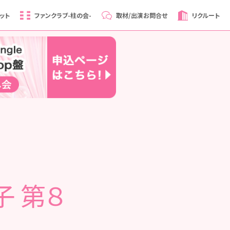
ット
ファンクラブ
-柱の会-
取材/出演
お問合せ
リクルート
子 第８