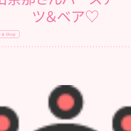
ツ＆ベア♡
e & Shop