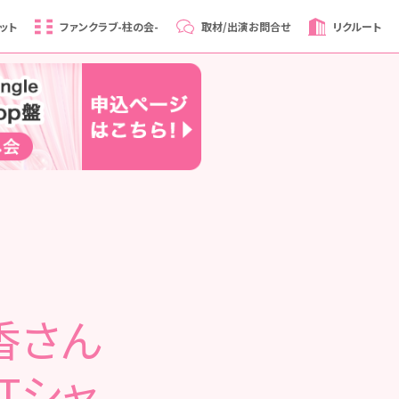
ット
ファンクラブ
-柱の会-
取材/出演
お問合せ
リクルート
香さん
Tシャ