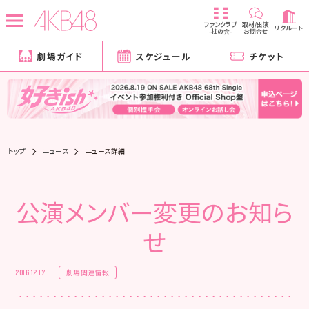
ファンクラブ
取材/出演
リクルート
-柱の会-
お問合せ
劇場ガイド
スケジュール
チケット
トップ
ニュース
ニュース詳細
公演メンバー変更のお知ら
せ
劇場関連情報
2016.12.17