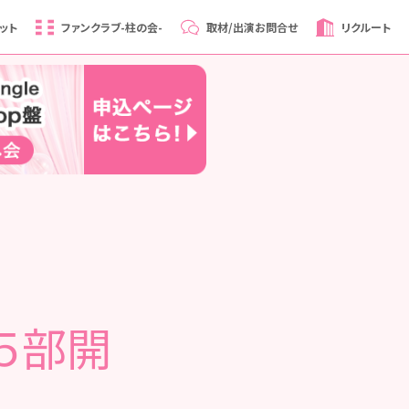
ット
ファンクラブ
-柱の会-
取材/出演
お問合せ
リクルート
５部開