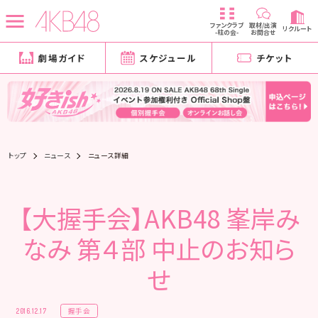
ファンクラブ
取材/出演
リクルート
-柱の会-
お問合せ
劇場ガイド
スケジュール
チケット
トップ
ニュース
ニュース詳細
【大握手会】AKB48 峯岸み
なみ 第４部 中止のお知ら
せ
握手会
2016.12.17