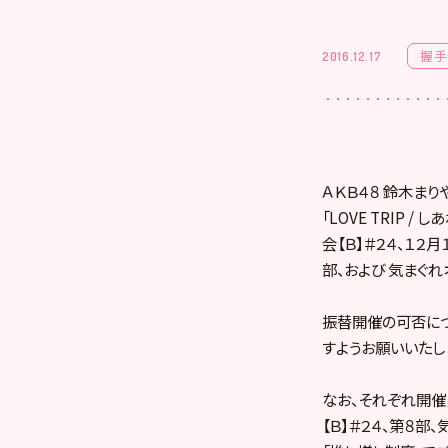
握手
2016.12.17
ＡＫＢ４８ 鈴木まり
「LOVE TRIP
会【Ｂ】＃２４、１２
部、および 気まぐ
振替開催の可否につ
すようお願いいたし
なお、それぞれ開催
【Ｂ】＃２４、第８部