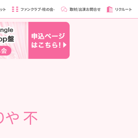
ット
ファンクラブ
-柱の会-
取材/出演
お問合せ
リクルート
りや 不