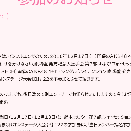
会
やは、インフルエンザのため、２０１６年１２月１７日（土）開催のＡＫＢ４８ 
 / しあわせを分けなさい」劇場盤 発売記念大握手会 第７部、および フォト
月１８日（日）開催のＡＫＢ４８ ４６ｔｈシングル「ハイテンション」劇場盤 発
れオンステージ大会【Ｂ】＃２２を不参加とさせて頂きます。
きましても、後日改めて別エントリーでお知らせいたしますので今しば
ます。
当日（１２月１７日・１２月１８日）は、鈴木まりや 第７部、フォトセッシ
、気まぐれオンステージ大会【Ｂ】＃２２の参加券は、「当日メンバー指名参加