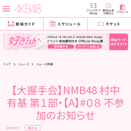
ファンクラブ
取材/出演
リクルート
-柱の会-
お問合せ
劇場ガイド
スケジュール
チケット
トップ
ニュース
ニュース詳細
【大握手会】NMB48 村中
有基 第１部・【A】#０８ 不参
加のお知らせ
握手会
2016.12.17