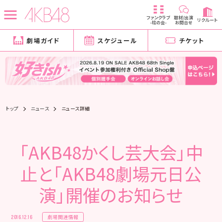
ファンクラブ
取材/出演
リクルート
-柱の会-
お問合せ
劇場ガイド
スケジュール
チケット
トップ
ニュース
ニュース詳細
「AKB48かくし芸大会」中
止と「AKB48劇場元日公
演」開催のお知らせ
劇場関連情報
2016.12.16