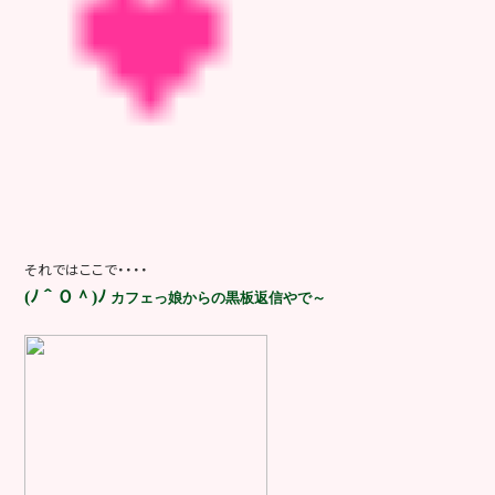
それではここで・・・・
(ﾉ＾Ｏ＾)ﾉ
カフェっ娘からの黒板返信やで～