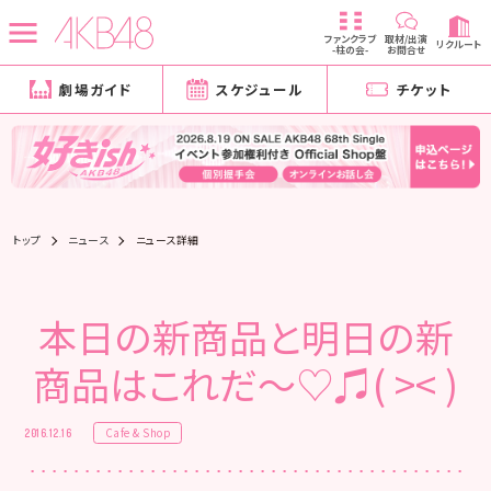
ファンクラブ
取材/出演
リクルート
-柱の会-
お問合せ
劇場ガイド
スケジュール
チケット
トップ
ニュース
ニュース詳細
本日の新商品と明日の新
商品はこれだ～♡♫( >< )
Cafe & Shop
2016.12.16