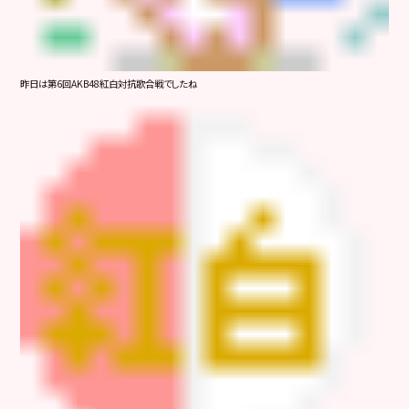
昨日は第6回AKB48紅白対抗歌合戦でしたね