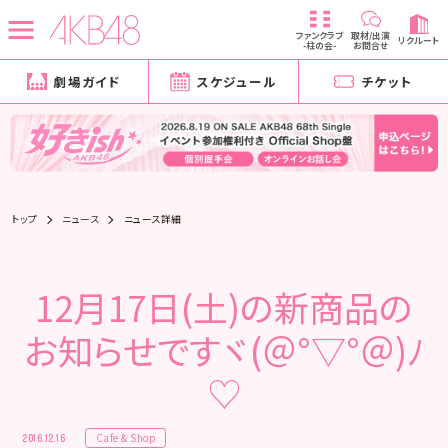
ファンクラブ
取材/出演
リクルート
-柱の会-
お問合せ
劇場ガイド
スケジュール
チケット
トップ
ニュース
ニュース詳細
12月17日(土)の新商品の
お知らせですヾ(＠°▽°＠)ﾉ
♡
Cafe & Shop
2016.12.16