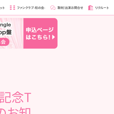
ット
ファンクラブ
-柱の会-
取材/出演
お問合せ
リクルート
誕記念T
のお知