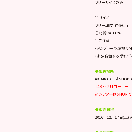
フリーサイズのみ
○サイズ
フリー:着丈 約69cm 
○材質:綿100%
○ご注意:
・タンブラー乾燥機の
・多少脱色する恐れが
◆販売場所
AKB48 CAFE＆SHOP 
TAKE OUTコーナー
※シアター側SHOP
◆販売日程
2016年12月17日(土) A