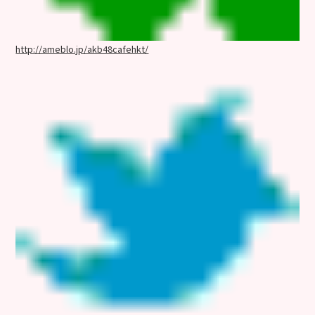
http://ameblo.jp/akb48cafehkt/