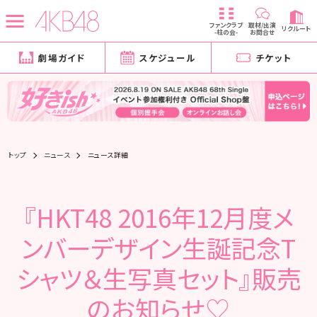
ファンクラブ
取材/出演
リクルート
-柱の会-
お問合せ
劇場ガイド
スケジュール
チケット
トップ
ニュース
ニュース詳細
『HKT48 2016年12月度メ
ンバーデザイン生誕記念T
シャツ＆生写真セット』販売
のお知らせ♡