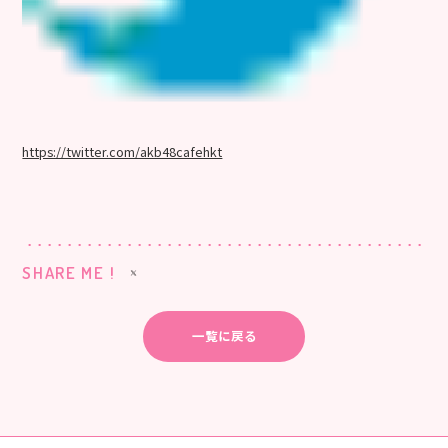
https://twitter.com/akb48cafehkt
SHARE ME !
一覧に戻る