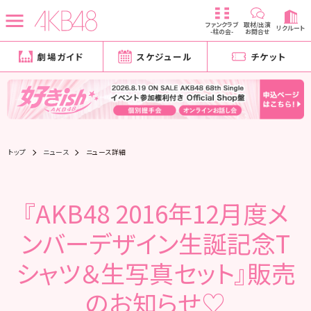
ファンクラブ
取材/出演
リクルート
-柱の会-
お問合せ
劇場ガイド
スケジュール
チケット
トップ
ニュース
ニュース詳細
『AKB48 2016年12月度メ
ンバーデザイン生誕記念T
シャツ＆生写真セット』販売
のお知らせ♡