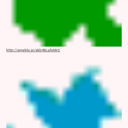
http://ameblo.jp/akb48cafehkt/