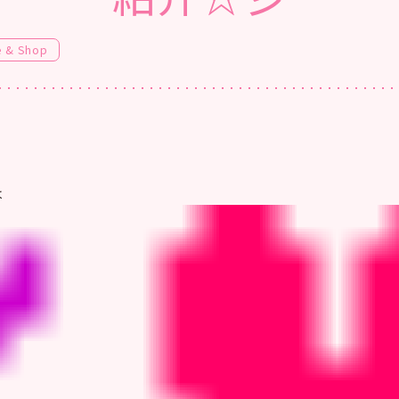
e & Shop
は