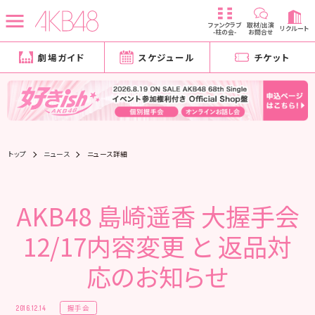
ファンクラブ
取材/出演
リクルート
-柱の会-
お問合せ
劇場ガイド
スケジュール
チケット
トップ
ニュース
ニュース詳細
AKB48 島崎遥香 大握手会
12/17内容変更 と 返品対
応のお知らせ
握手会
2016.12.14