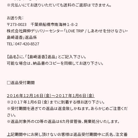
※元払いにてお送りいただいても送料のご返却はできません。
お送り先：
〒273-0023 千葉県船橋市南海神１-８-２
株式会社興伸デリバリーセンター「LOVE TRIP / しあわせを分けなさい・
島崎遥香」返品係
TEL：047-420-8527
【品名】に、「【島崎遥香】返品」とご記入下さい。
可能な場合は、納品書のコピーを同梱してお送り下さい。
□返品受付期間
２０１６年１２月１６日（金）～２０１７年１月６日（金）
※２０１７年１月６日（金）までに到着する様お送り下さい。
※受付期間を過ぎての返品は返金致しかねます。あらかじめご注意くだ
さい。
※返品対象外のCD等の返品は6カ月保管後、廃棄処分いたします。
上記期間中にお戻し頂けないお客様は返品受付期間中に氏名、注文番