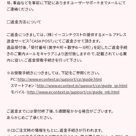
号、事由などを事前に下記にありますユーザーサポートまでメールにて
ご連絡ください。
□返金方法について
ご返金につきましては、（株）イーコンテクストの提供するメールアドレス
送金サービス「CASH POST」にてご返金させて頂きます。
返品受付後、「受付番号（英字４桁＋数字６～８桁）」を記したご返金手続
きのご案内メールをキャラアニより送付致しますので、記載されている案
内に従い、ご返金受取手続きを行って下さい。
※お受取手続きにつきましては、下記をご参照ください。
PC：
http://www.econtext.jp/support/cp/guide.html
スマートフォン：
http://www.econtext.jp/support/cp/guide_sp.html
モバイル：
http://www.econtext.jp/support/cp/guide_mb.html
ご返金までには受付終了後、５週間程かかる場合がございます。
あらかじめご了承ください。
※CDご注文時の情報をもとに、返金手続きが行われます。