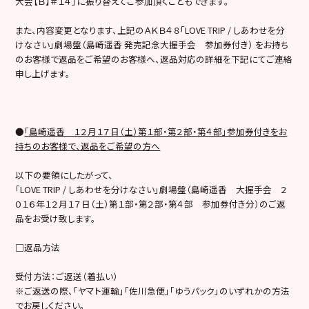
大会【Ｂ】＃１４」に振り替えてご参加頂くこともできます。
また、内容変更となります、上記のＡＫＢ４８「LOVE TRIP / しあわせを分
けなさい」劇場盤（島崎遥香 発売記念大握手会 参加券付き） をお持ち
のお客様で返品をご希望のお客様へ、返品対応の詳細を下記にてご連絡
申し上げます。
●
「島崎遥香 １２月１７日（土）第１部・第２部・第４部」参加券付きをお
持ちのお客様で、返品をご希望の方へ
以下の要領にしたがって、
「LOVE TRIP / しあわせを分けなさい」劇場盤（島崎遥香 大握手会 ２
０１６年１２月１７日（土）第１部・第２部・第４部 参加券付き分）のご返
品をお受け致します。
□返品方法
受付方法：ご返送（着払い）
※ご返送の際、「ヤマト運輸」「佐川急便」「ゆうパック」のいずれかの方法
でお戻しください。