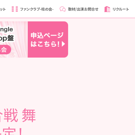
ット
ファンクラブ
-柱の会-
取材/出演
お問合せ
リクルート
合戦 舞
定！