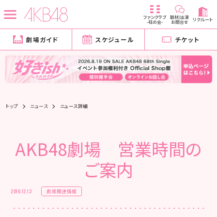
ファンクラブ
取材/出演
リクルート
-柱の会-
お問合せ
劇場ガイド
スケジュール
チケット
トップ
ニュース
ニュース詳細
AKB48劇場 営業時間の
ご案内
劇場関連情報
2016.12.13