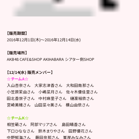
【販売期間】
2016年12月1日(木)～2016年12月14日(水)
【販売場所】
AKB48 CAFE&SHOP AKIHABARA シアター側SHOP
【12/14(水) 販売メンバー】
☆チームA
☆
入山杏奈さん 大家志津香さん 大和田南那さん
小笠原茉由さん 小嶋菜月さん 佐々木優佳里さん
田北香世子さん 中村麻里子さん 樋渡結依さん
宮崎美穂さん 山田菜々美さん 横山由依さん
☆チームK☆
相笠萌さん 阿部マリアさん 島田晴香さん
下口ひななさん 鈴木まりやさん 田野優花さん
中野郁海さん 藤田奈那さん 峯岸みなみさん