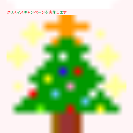
ク
リ
ス
マ
ス
キ
ャ
ン
ペ
ー
ン
を
実
施
し
ま
す