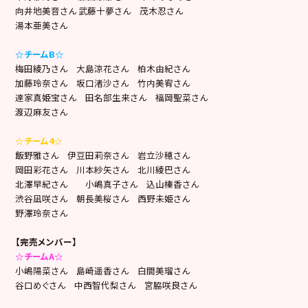
向井地美音さん 武藤十夢さん 茂木忍さん
湯本亜美さん
☆チームB☆
梅田綾乃さん 大島涼花さん 柏木由紀さん
加藤玲奈さん 坂口渚沙さん 竹内美宥さん
達家真姫宝さん 田名部生来さん 福岡聖菜さん
渡辺麻友さん
☆チーム4☆
飯野雅さん 伊豆田莉奈さん 岩立沙穂さん
岡田彩花さん 川本紗矢さん 北川綾巴さん
北澤早紀さん 小嶋真子さん 込山榛香さん
渋谷凪咲さん 朝長美桜さん 西野未姫さん
野澤玲奈さん
【完売メンバー】
☆チームA☆
小嶋陽菜さん 島崎遥香さん 白間美瑠さん
谷口めぐさん 中西智代梨さん 宮脇咲良さん