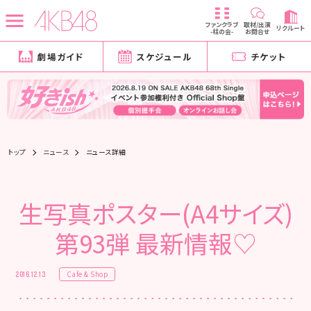
ファンクラブ
取材/出演
リクルート
-柱の会-
お問合せ
劇場ガイド
スケジュール
チケット
トップ
ニュース
ニュース詳細
生写真ポスター(A4サイズ)
第93弾 最新情報♡
Cafe & Shop
2016.12.13