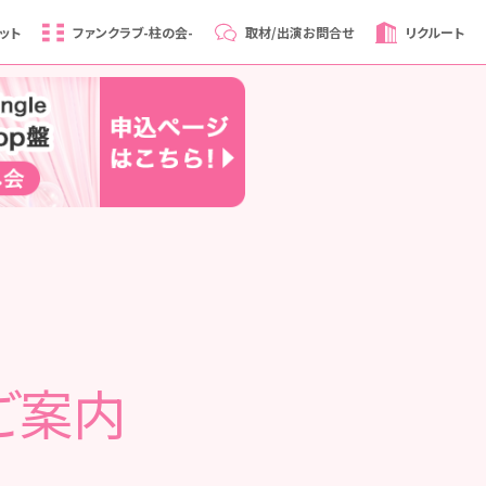
ット
ファンクラブ
-柱の会-
取材/出演
お問合せ
リクルート
ご案内