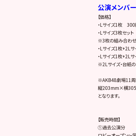
公演メンバ
【価格】
・Lサイズ1枚 300
・Lサイズ3枚セット
※3枚の組み合わ
・Lサイズ1枚+2Lサ
・Lサイズ1枚+2Lサ
※2Lサイズ・台紙
※AKB48劇場1
縦203mm×横30
となります。
【販売時間】
①過去公演分
ロビーオープン～