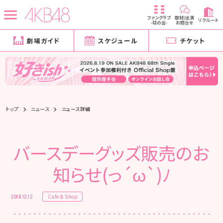
ファンクラブ
取材/出演
リクルート
-柱の会-
お問合せ
劇場ガイド
スケジュール
チケット
トップ
ニュース
ニュース詳細
バースデーグッズ販売のお
知らせ(っ´ω`)ﾉ
Cafe & Shop
2016.12.12