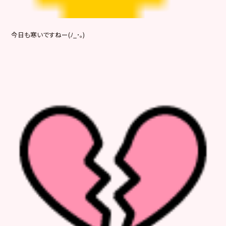
今日も寒いですねー(ﾉ_･｡)