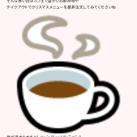
そんな寒い日はカフェで温かいお飲み物や
テイクアウトでクリスマスメニューを是非注文してみてくださいね
体が温まりますよ*｡☆:･’ヽ(*･ω･)ﾉ*:･’ﾟ☆ﾟ･*