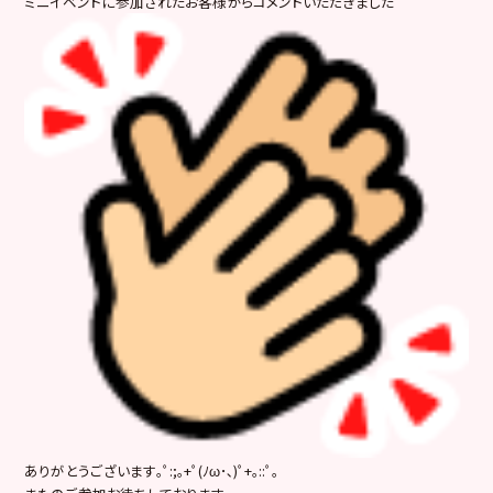
ミニイベントに参加されたお客様からコメントいただきました
ありがとうございます｡ﾟ:;｡+ﾟ(ﾉω･､)ﾟ+｡::ﾟ｡