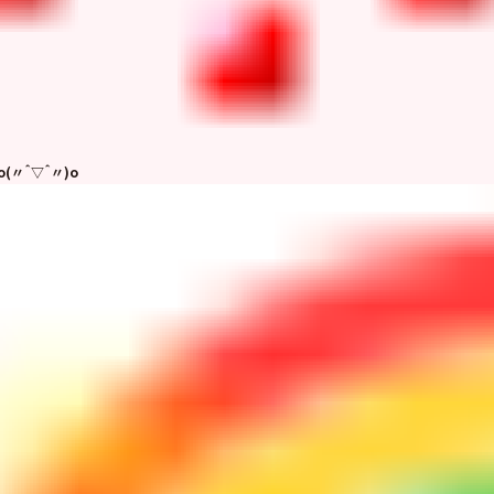
(〃＾▽＾〃)o