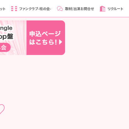
ット
ファンクラブ
-柱の会-
取材/出演
お問合せ
リクルート
♡