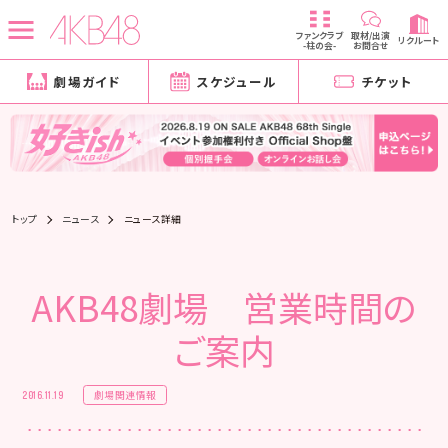
ファンクラブ
取材/出演
リクルート
-柱の会-
お問合せ
劇場ガイド
スケジュール
チケット
トップ
ニュース
ニュース詳細
AKB48劇場 営業時間の
ご案内
劇場関連情報
2016.11.19