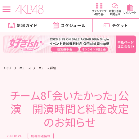
ファンクラブ
取材/出演
リクルート
-柱の会-
お問合せ
劇場ガイド
スケジュール
チケット
トップ
ニュース
ニュース詳細
チーム8「会いたかった」公
演 開演時間と料金改定
のお知らせ
劇場関連情報
2015.08.24