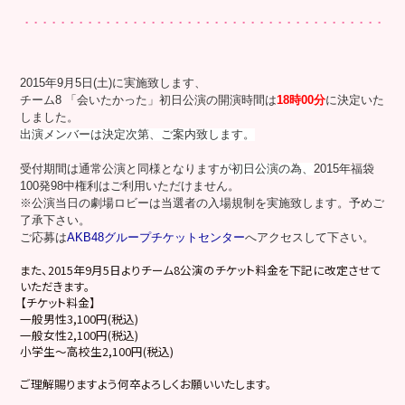
2015年9月5日(土)に実施致します、
チーム8 「会いたかった」初日
公演の開演時間は
18時00分
に決定いた
しました。
出演メンバーは決定次第、ご案内致します。
受付期間は通常公演と同様となります
が初日公演の為、
2015年福袋
100発98中権利はご利用いただけません。
※公演当日の劇場ロビーは当選者の入場規制を実施致します。予めご
了承下さい。
ご応募は
AKB48グループチケットセンター
へアクセスして下さい。
また、2015年9月5日よりチーム8公演のチケット料金を下記に改定させて
いただきます。
【チケット料金】
一般男性3,100円(税込)
一般女性2,100円(税込)
小学生～高校生2,100円(税込)
ご理解賜りますよう何卒よろしくお願いいたします。