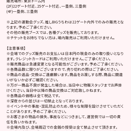
販売場所：東京ドーム内
(2F)22ゲート付近、25ゲート付近、一塁側、三塁側
(4F)一塁側、三塁側
※上記の運動会グッズ、推しBIGうちわは22ゲート内外でのみの販売とな
ります。予めご了承ください。
その他の販売ブースでは、各種グッズを販売しております。
※チケットをお持ちでない方は､場内販売はご利用いただけません。
【注意事項】
※会場でのグッズ販売のお支払いは日本円の現金のみの取り扱いとなり
ます。クレジットカードはご利用いただけません。ご了承ください。
※販売商品は急遽変更となる可能性がございます。予めご了承ください。
※各商品数に限りがございますので､売り切れの際はご了承ください。
※商品の返品･交換はご遠慮願います。商品をお渡しする際､商品に間違
いがないか必ずご確認ください。
※万が一商品不良が発生した場合は､当日中に物販スタッフまでお声掛
けください。当日中以降の商品交換はご対応致しかねます。
※各商品の価格は全て税込です。
※深夜からの並びは一切禁止となっております。
※イベント中の事故・混乱防止のため、様々な制限を設けさせていただく
ことがあります。予めご了承ください。
※お客さまの物品の損失、事故などにつきまして、運営側では一切の責
任を負いかねます。
※会場内及び､会場周辺での金銭の授受は全て禁止させて頂きます。