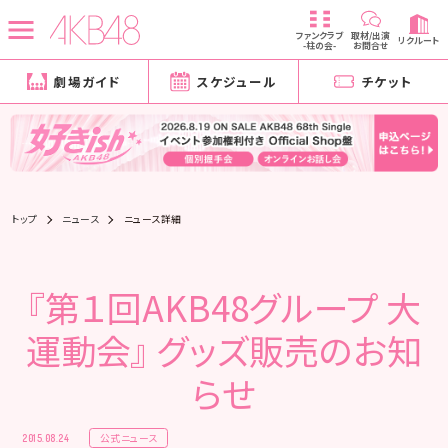
ファンクラブ
取材/出演
リクルート
-柱の会-
お問合せ
劇場ガイド
スケジュール
チケット
トップ
ニュース
ニュース詳細
『第１回AKB48グループ 大
運動会』 グッズ販売のお知
らせ
公式ニュース
2015.08.24