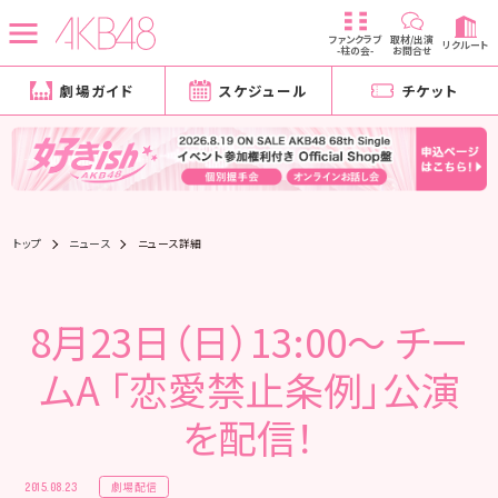
ファンクラブ
取材/出演
リクルート
-柱の会-
お問合せ
劇場ガイド
スケジュール
チケット
トップ
ニュース
ニュース詳細
8月23日（日）13:00～ チー
ムA 「恋愛禁止条例」公演
を配信！
劇場配信
2015.08.23