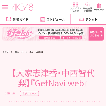
ファンクラブ
取材/出演
リクルート
-柱の会-
お問合せ
劇場ガイド
スケジュール
チケット
トップ
ニュース
ニュース詳細
【大家志津香・中西智代
梨】『GetNavi web』
公式ニュース
2021.12.19