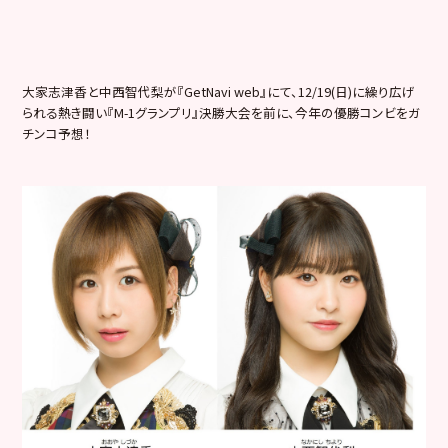
大家志津香と中西智代梨が『GetNavi web』にて、12/19(日)に繰り広げ
られる熱き闘い『M-
1グランプリ』決勝大会を前に、
今年の優勝コンビをガ
チンコ予想！