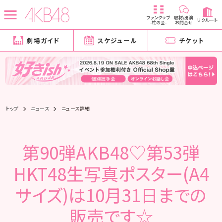
ファンクラブ
取材/出演
リクルート
-柱の会-
お問合せ
劇場ガイド
スケジュール
チケット
トップ
ニュース
ニュース詳細
第90弾AKB48♡第53弾
HKT48生写真ポスター(A4
サイズ)は10月31日までの
販売です☆