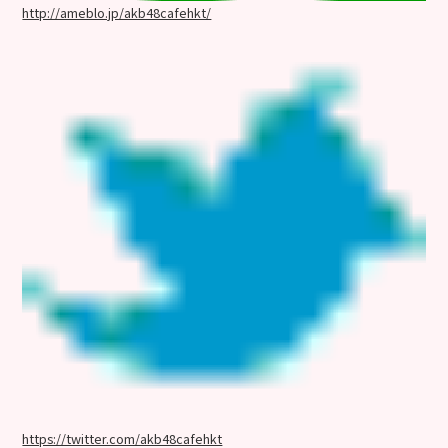
http://ameblo.jp/akb48cafehkt/
https://twitter.com/akb48cafehkt