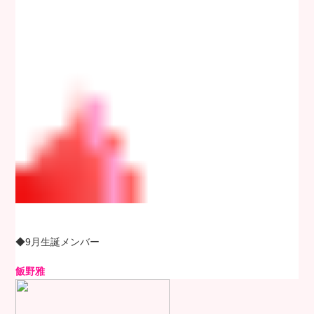
◆9月生誕メンバー
飯野雅