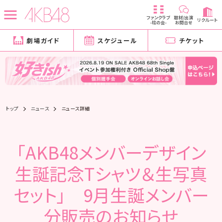
ファンクラブ
取材/出演
リクルート
-柱の会-
お問合せ
劇場ガイド
スケジュール
チケット
トップ
ニュース
ニュース詳細
「AKB48メンバーデザイン
生誕記念Tシャツ＆生写真
セット」 9月生誕メンバー
分販売のお知らせ