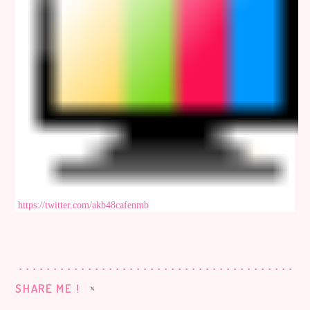
https://twitter.com/akb48cafenmb
SHARE ME !