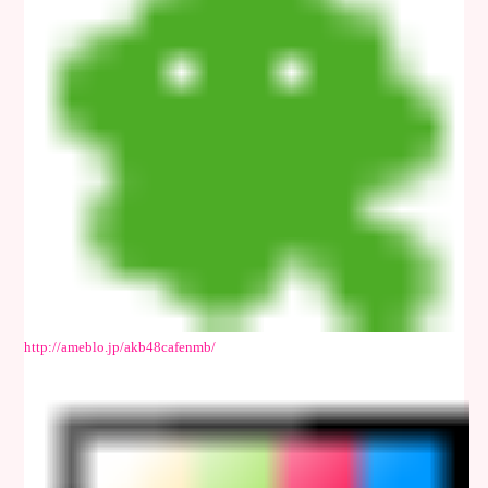
http://ameblo.jp/akb48cafenmb/