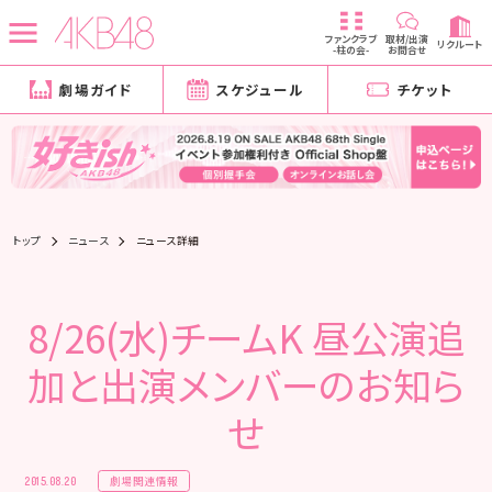
ファンクラブ
取材/出演
リクルート
-柱の会-
お問合せ
劇場ガイド
スケジュール
チケット
トップ
ニュース
ニュース詳細
8/26(水)チームK 昼公演追
加と出演メンバーのお知ら
せ
劇場関連情報
2015.08.20