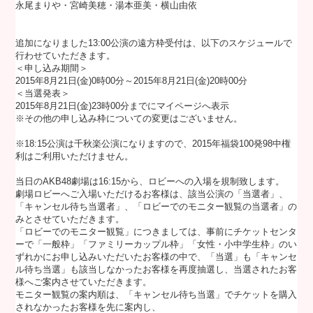
永尾まりや・宮崎美穂・湯本亜美・横山由依
追加になりました13:00公演の遠方枠受付は、以下のスケジュールで
行わせていただきます。
＜申し込み期間＞
2015年8月21日(金)0時00分～2015年8月21日(金)20時00分
＜当選発表＞
2015年8月21日(金)23時00分までにマイページへ表示
※その他の申し込み枠についての変更はございません。
※18:15公演は千秋楽公演になりますので、2015年福袋100発98中権
利はご利用いただけません。
当日のAKB48劇場は16:15から、ロビーへの入場を規制致します。
劇場ロビーへご入場いただけるお客様は、該当公演の「当選者」、
「キャンセル待ち当選者」、「ロビーでのモニター観覧の当選者」の
みとさせていただきます。
「ロビーでのモニター観覧」につきましては、事前にチケットセンタ
ーで「一般枠」「ファミリーカップル枠」「女性・小中学生枠」のい
ずれかにお申し込みいただいたお客様の中で、「当選」も「キャンセ
ル待ち当選」も該当しなかったお客様を再度抽選し、当選されたお客
様へご案内させていただきます。
モニター観覧の案内順は、「キャンセル待ち当選」でチケットを購入
されなかったお客様を先に案内し、