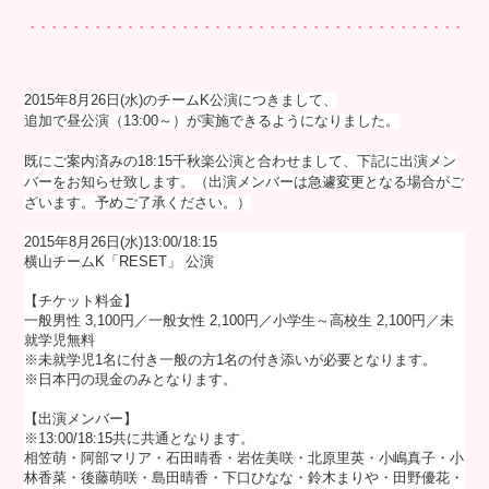
2015年8月26日(水)のチームK公演につきまして、
追加で昼公演（13:00～）が実施できるようになりました。
既にご案内済みの18:15千秋楽公演と合わせまして、下記に出演メン
バーをお知らせ致します。（出演メンバーは急遽変更となる場合がご
ざいます。予めご了承ください。）
2015年8月26日(水)13:00/18:15
横山チームK「RESET」 公演
【チケット料金】
一般男性 3,100円／一般女性 2,100円／小学生～高校生 2,100円／未
就学児無料
※未就学児1名に付き一般の方1名の付き添いが必要となります。
※日本円の現金のみとなります。
【出演メンバー】
※13:00/18:15共に共通となります。
相笠萌・阿部マリア・石田晴香・岩佐美咲・北原里英・小嶋真子・小
林香菜・後藤萌咲・島田晴香・下口ひなな・鈴木まりや・田野優花・