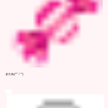
またね(*ﾟｰﾟ*)