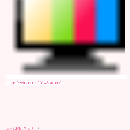
https://twitter.com/akb48cafenmb
SHARE ME !