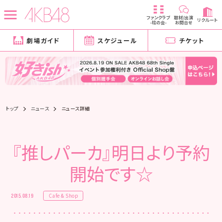
ファンクラブ
取材/出演
リクルート
-柱の会-
お問合せ
劇場ガイド
スケジュール
チケット
トップ
ニュース
ニュース詳細
『推しパーカ』明日より予約
開始です☆
Cafe & Shop
2015.08.19