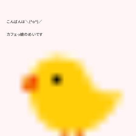
こんばんは＼(^o^)／
カフェっ娘のめいです