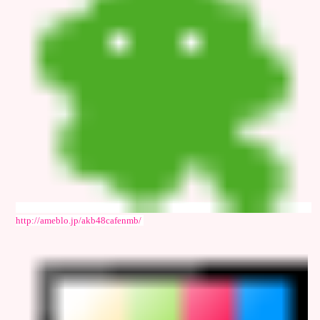
http://ameblo.jp/akb48cafenmb/