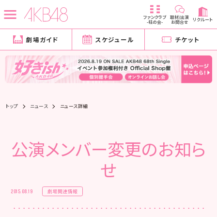
ファンクラブ
取材/出演
リクルート
-柱の会-
お問合せ
劇場ガイド
スケジュール
チケット
トップ
ニュース
ニュース詳細
公演メンバー変更のお知ら
せ
劇場関連情報
2015.08.19