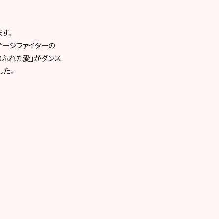
す。
テージファイターの
りふれた愛」がダンス
した。