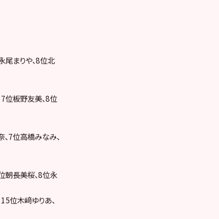
永尾まりや、8位北
7位板野友美、8位
奈、7位高橋みなみ、
位朝長美桜、8位永
、15位木﨑ゆりあ、