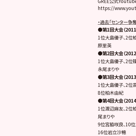
GREE公式Yout
https://www.you
・過去「センター争
●第1回大会（201
1位大島優子、2位
原里英
●第2回大会（201
1位大島優子、2位
永尾まりや
●第3回大会（201
1位大島優子、2位
8位柏木由紀
●第4回大会（201
1位渡辺麻友、2位
尾まりや
9位宮脇咲良、10位
16位岩立沙穂