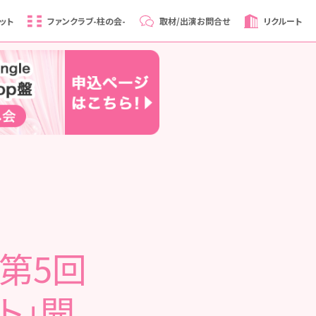
ット
ファンクラブ
-柱の会-
取材/出演
お問合せ
リクルート
「第5回
ト」開