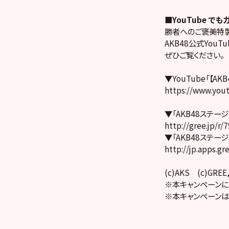
■YouTube でも
勝者へのご褒美特製ス
AKB48公式You
ぜひご覧ください。
▼YouTube「【
https://www.you
▼「AKB48ステー
http://gree.jp/r/
▼「AKB48ステー
http://jp.apps.gr
(c)AKS (c)GREE,
※本キャンペーンに
※本キャンペーンは