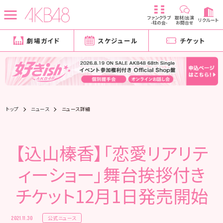
ファンクラブ
取材/出演
リクルート
-柱の会-
お問合せ
劇場ガイド
スケジュール
チケット
トップ
ニュース
ニュース詳細
【込山榛香】「恋愛リアリテ
ィーショー」舞台挨拶付き
チケット12月1日発売開始
公式ニュース
2021.11.30